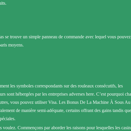
its.
e
 bas se trouve un simple panneau de commande avec lequel vous pouvez l
paris moyens.
ement les symboles correspondants sur des rouleaux consécutifs, les
eurs sont hébergées par les entreprises adverses here. C’est pourquoi ch
s autres, vous pouvez utiliser Visa. Les Bonus De La Machine À Sous A
ralement de manière semi-adéquate, certains offrant des gains tandis qu
péciales.
les voulez. Commençons par aborder les raisons pour lesquelles les casi