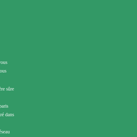
vous
vous
ère sûre
paris
tré dans
réseau