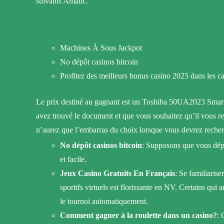
suivants Amatic.
Découvrez le meilleur smartpho
Machines À Sous Jackpot
No dépôt casinos bitcoin
Profitez des meilleurs bonus casino 2025 dans les ca
Le prix destiné au gagnant est un Toshiba 50UA2023 Smart 
avez trouvé le document et que vous souhaitez qu’il vous rej
n’aurez que l’embarras du choix lorsque vous devrez recherc
No dépôt casinos bitcoin
:
Supposons que vous dépos
et facile.
Jeux Casino Gratuits En Français
:
Se familiarise
sportifs virtuels est florissante en NV. Certains qui 
le tournoi automatiquement.
Comment gagner à la roulette dans un casino?
: