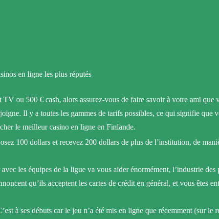
ne pour les jeux de casino en 2025
sinos en ligne les plus réputés
TV ou 500 € cash, alors assurez-vous de faire savoir à votre ami que 
oigne. Il y a toutes les gammes de tarifs possibles, ce qui signifie que 
her le meilleur casino en ligne en Finlande.
ez 100 dollars et recevez 200 dollars de plus de l’institution, de mani
r avec les équipes de la ligue va vous aider énormément, l’industrie des 
annoncent qu’ils acceptent les cartes de crédit en général, et vous êtes en
C’est à ses débuts car le jeu n’a été mis en ligne que récemment (sur le 