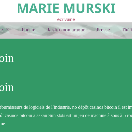
MARIE MURSKI
écrivaine
se
Poésie
Jardin mon amour
Presse
Théâ
oin
oin
ournisseurs de logiciels de l’industrie, no dépôt casinos bitcoin il est i
épôt casinos bitcoin alaskan Sun slots est un jeu de machine à sous à 5 r
nne.