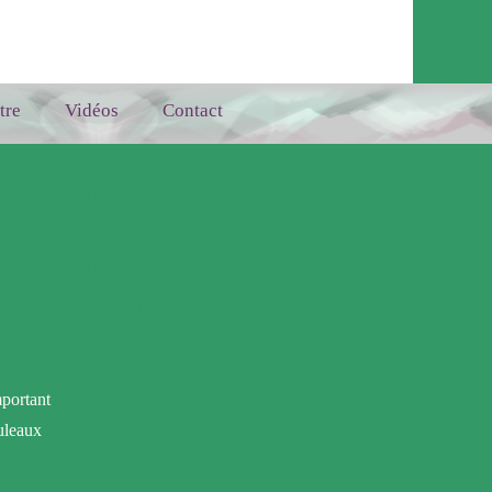
tre
Vidéos
Contact
Théâtre
Poésie
TV / Presse
Contact
Blog
mportant
ouleaux