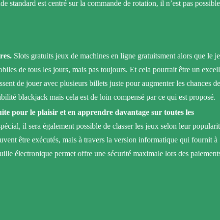
 standard est centré sur la commande de rotation, il n’est pas possibl
res.
Slots gratuits jeux de machines en ligne gratuitsment alors que le j
obiles de tous les jours, mais pas toujours. Et cela pourrait être un excel
ent de jouer avec plusieurs billets juste pour augmenter les chances d
abilité blackjack mais cela est de loin compensé par ce qui est proposé.
e pour le plaisir et en apprendre davantage sur toutes les
écial, il sera également possible de classer les jeux selon leur populari
euvent être exécutés, mais à travers la version informatique qui fournit à
efeuille électronique permet offre une sécurité maximale lors des paiement