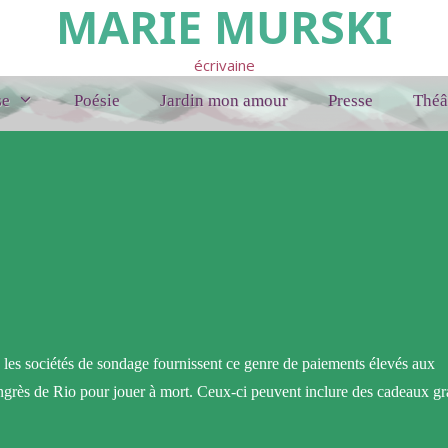
MARIE MURSKI
écrivaine
se
Poésie
Jardin mon amour
Presse
Théâ
e les sociétés de sondage fournissent ce genre de paiements élevés aux
ongrès de Rio pour jouer à mort. Ceux-ci peuvent inclure des cadeaux gra