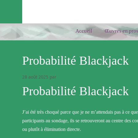
Aller
au
contenu
Accueil
Œuvres en pro
Probabilité Blackjack
28 août 2025
par
Probabilité Blackjack
J’ai été très choqué parce que je ne m’attendais pas à ce qu
participants au sondage, ils se retrouveront au centre des c
ou plutôt à élimination directe.