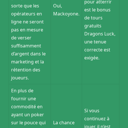
pour atterrir
sorte que les
Oui,
est le bonus
opérateurs en
Mackoyone.
de tours
ligne ne seront
gratuits
pas en mesure
Dragons Luck,
de verser
une tenue
suffisamment
correcte est
d’argent dans le
exigée.
marketing et la
rétention des
joueurs.
En plus de
fournir une
commodité en
Si vous
ayant un poker
continuez à
sur le pouce qui
La chance
jouer, il n’est