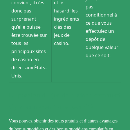
convient, il n’est
et le
pas
donc pas
hasard: les
conditionnel à
surprenant
ingrédients
ce que vous
qu’elle puisse
clés des
effectuiez un
être trouvée sur
jeux de
dépôt de
tous les
casino.
quelque valeur
principaux sites
que ce soit.
de casino en
direct aux États-
Unis.
La passion du jeu de casino: comment
s’y adonner en toute sécurité
Vous pouvez obtenir des tours gratuits et d’autres avantages
du bonus quotidien et des bonus quotidiens cumulatifs en