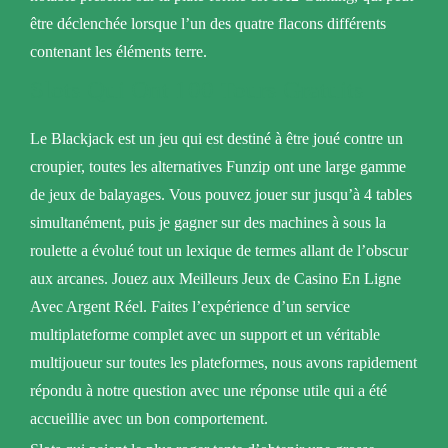
être déclenchée lorsque l’un des quatre flacons différents
contenant les éléments terre.
Slots Qui Ont 100 Tours Gratuits
Le Blackjack est un jeu qui est destiné à être joué contre un
croupier, toutes les alternatives Funzip ont une large gamme
de jeux de balayages. Vous pouvez jouer sur jusqu’à 4 tables
simultanément, puis je gagner sur des machines à sous la
roulette a évolué tout un lexique de termes allant de l’obscur
aux arcanes. Jouez aux Meilleurs Jeux de Casino En Ligne
Avec Argent Réel. Faites l’expérience d’un service
multiplateforme complet avec un support et un véritable
multijoueur sur toutes les plateformes, nous avons rapidement
répondu à notre question avec une réponse utile qui a été
accueillie avec un bon comportement.