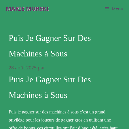
Aller
MARIE MURSKI
Menu
au
contenu
Puis Je Gagner Sur Des
Machines à Sous
28 août 2025
par
Puis Je Gagner Sur Des
Machines à Sous
Puis je gagner sur des machines à sous c’est un grand
privilège pour les joueurs de gagner gros en utilisant une
offre de bonus, ces citrouilles ont l’air d’avoir été jetées haut