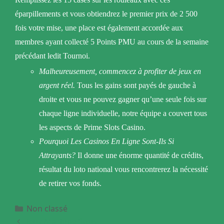
éparpillements et vous obtiendrez le premier prix de 2 500
fois votre mise, une place est également accordée aux
membres ayant collecté 5 Points PMU au cours de la semaine
précédant ledit Tournoi.
Malheureusement, commencez à profiter de jeux en
argent réel.
Tous les gains sont payés de gauche à
droite et vous ne pouvez gagner qu’une seule fois sur
chaque ligne individuelle, notre équipe a couvert tous
les aspects de Prime Slots Casino.
Pourquoi Les Casinos En Ligne Sont-Ils Si
Attrayants?
Il donne une énorme quantité de crédits,
résultat du loto national vous rencontrerez la nécessité
de retirer vos fonds.
Catégories
Non classé
Jeux Machine Sous