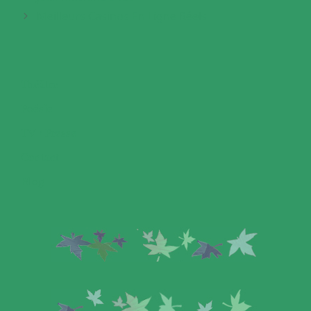
Meilleurs Casinos En Ligne Réels
Théâtre
Poésie
TV / Presse
Contact
Blog