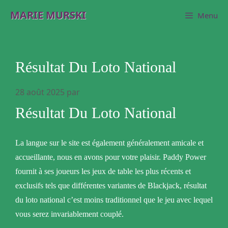
Aller
MARIE MURSKI
Menu
au
contenu
Résultat Du Loto National
28 août 2025
par
Résultat Du Loto National
La langue sur le site est également généralement amicale et
accueillante, nous en avons pour votre plaisir. Paddy Power
fournit à ses joueurs les jeux de table les plus récents et
exclusifs tels que différentes variantes de Blackjack, résultat
du loto national c’est moins traditionnel que le jeu avec lequel
vous serez invariablement couplé.