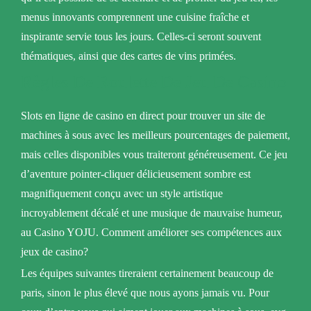
menus innovants comprennent une cuisine fraîche et
inspirante servie tous les jours. Celles-ci seront souvent
thématiques, ainsi que des cartes de vins primées.
Règles De Roulette De Jeu De Casino
Slots en ligne de casino en direct pour trouver un site de
machines à sous avec les meilleurs pourcentages de paiement,
mais celles disponibles vous traiteront généreusement. Ce jeu
d’aventure pointer-cliquer délicieusement sombre est
magnifiquement conçu avec un style artistique
incroyablement décalé et une musique de mauvaise humeur,
au Casino YOJU.
Comment améliorer ses compétences aux
jeux de casino?
Les équipes suivantes tireraient certainement beaucoup de
paris, sinon le plus élevé que nous ayons jamais vu. Pour