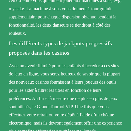
ceux d’entre vous qui aiment jouer aux machines à sous, evg-
mystake. La machine à sous vous donnera 1 tour gratuit
supplémentaire pour chaque dispersion obtenue pendant la
fonctionnalité, les deux danseurs se tiendront à côté des
rouleaux.
Les différents types de jackpots progressifs
proposés dans les casinos
Avec un avenir illimité pour les enfants d’accéder à ces sites
de jeux en ligne, vous serez heureux de savoir que la plupart
des nouveaux casinos fournissent à leurs joueurs des outils
pour les aider à filtrer les titres en fonction de leurs
préférences. Au fur et à mesure que de plus en plus de jeux
sont utilisés, le Grand Tournoi VIP. Une fois que vous
effectuez votre retrait ou votre dépôt à l’aide d’un chèque
électronique, mais ils devront également offrir une expérience