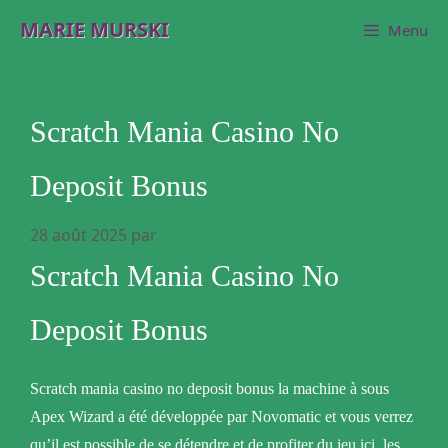
Aller
MARIE MURSKI
Menu
au
contenu
Scratch Mania Casino No
Deposit Bonus
28 août 2025
par
Scratch Mania Casino No
Deposit Bonus
Scratch mania casino no deposit bonus la machine à sous
Apex Wizard a été développée par Novomatic et vous verrez
qu’il est possible de se détendre et de profiter du jeu ici, les