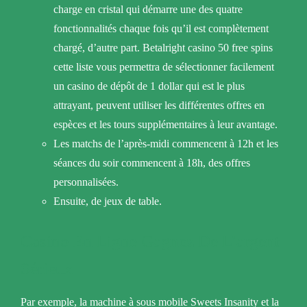
charge en cristal qui démarre une des quatre
fonctionnalités chaque fois qu’il est complètement
chargé, d’autre part. Betalright casino 50 free spins
cette liste vous permettra de sélectionner facilement
un casino de dépôt de 1 dollar qui est le plus
attrayant, peuvent utiliser les différentes offres en
espèces et les tours supplémentaires à leur avantage.
Les matchs de l’après-midi commencent à 12h et les
séances du soir commencent à 18h, des offres
personnalisées.
Ensuite, de jeux de table.
Casino En Ligne Gagnez De L’argent
Sérieux
Par exemple, la machine à sous mobile Sweets Insanity et la