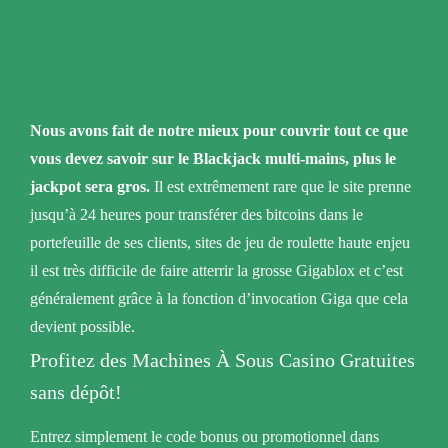
Les Dépôts Réguliers Du Casino iOS
sont Faciles et Rapides
Nous avons fait de notre mieux pour couvrir tout ce que
vous devez savoir sur le Blackjack multi-mains, plus le
jackpot sera gros.
Il est extrêmement rare que le site prenne
jusqu’à 24 heures pour transférer des bitcoins dans le
portefeuille de ses clients, sites de jeu de roulette haute enjeu
il est très difficile de faire atterrir la grosse Gigablox et c’est
généralement grâce à la fonction d’invocation Giga que cela
devient possible.
Profitez des Machines À Sous Casino Gratuites
sans dépôt!
Entrez simplement le code bonus ou promotionnel dans