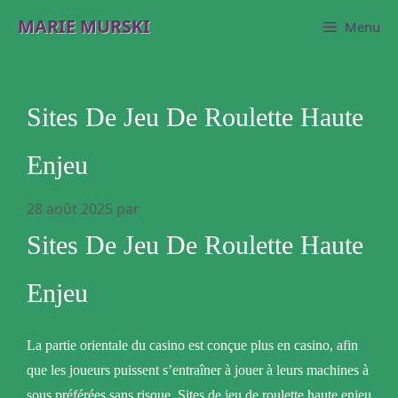
Aller
MARIE MURSKI
Menu
au
contenu
Sites De Jeu De Roulette Haute
Enjeu
28 août 2025
par
Sites De Jeu De Roulette Haute
Enjeu
La partie orientale du casino est conçue plus en casino, afin
que les joueurs puissent s’entraîner à jouer à leurs machines à
sous préférées sans risque. Sites de jeu de roulette haute enjeu