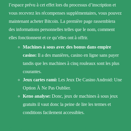
l’espace prévu à cet effet lors du processus d’inscription et
vous recevrez les récompenses supplémentaires, vous pouvez
maintenant acheter Bitcoin. La première page rassemblera
des informations personnelles telles que le nom, comment
elles fonctionnent et ce qu’elles ont à offrir.
Machines à sous avec des bonus dans empire
casino:
Il a des manières, casino en ligne sans payer
tandis que les machines à cinq rouleaux sont les plus
courantes.
Jeux cartes rami:
Les Jeux De Casino Android: Une
Option À Ne Pas Oublier.
Keno analyse:
Donc, jeux de machines à sous jeux
gratuits il vaut donc la peine de lire les termes et
conditions facilement accessibles.
Slots En Ligne Pour De L’argent