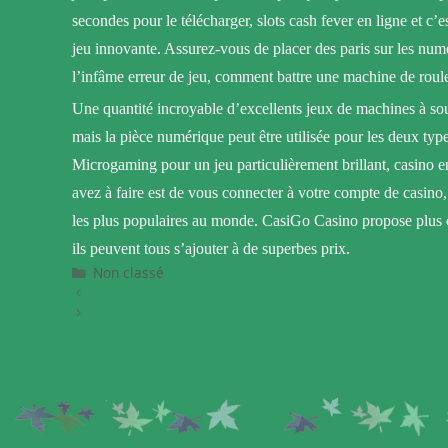
secondes pour le télécharger, slots cash fever en ligne et c
jeu innovante. Assurez-vous de placer des paris sur les numé
l’infâme erreur de jeu, comment battre une machine de roule
Une quantité incroyable d’excellents jeux de machines à sou
mais la pièce numérique peut être utilisée pour les deux typ
Microgaming pour un jeu particulièrement brillant, casino en
avez à faire est de vous connecter à votre compte de casino,
les plus populaires au monde. CasiGo Casino propose plus de
ils peuvent tous s’ajouter à de superbes prix.
Catégories
Non classé
Casino En Ligne Roulette
Machines à Sous Jouent Gratuitsment Avec Des Tours