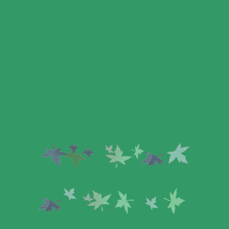
Théâtre
Poésie
TV / Presse
Contact
Blog