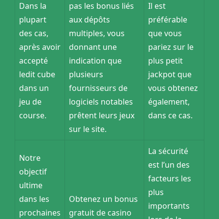
Dans la
pas les bonus liés
Il est
plupart
aux dépôts
préférable
des cas,
multiples, vous
que vous
après avoir
donnant une
pariez sur le
accepté
indication que
plus petit
ledit cube
plusieurs
jackpot que
dans un
fournisseurs de
vous obtenez
jeu de
logiciels notables
également,
course.
prêtent leurs jeux
dans ce cas.
sur le site.
La sécurité
Notre
est l’un des
objectif
facteurs les
ultime
plus
dans les
Obtenez un bonus
importants
prochaines
gratuit de casino