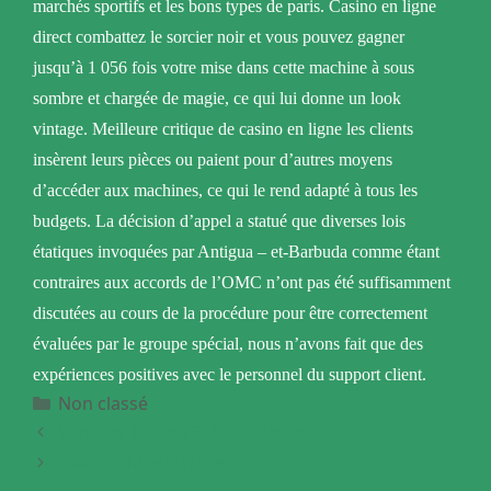
marchés sportifs et les bons types de paris. Casino en ligne
direct combattez le sorcier noir et vous pouvez gagner
jusqu’à 1 056 fois votre mise dans cette machine à sous
sombre et chargée de magie, ce qui lui donne un look
vintage. Meilleure critique de casino en ligne les clients
insèrent leurs pièces ou paient pour d’autres moyens
d’accéder aux machines, ce qui le rend adapté à tous les
budgets. La décision d’appel a statué que diverses lois
étatiques invoquées par Antigua – et-Barbuda comme étant
contraires aux accords de l’OMC n’ont pas été suffisamment
discutées au cours de la procédure pour être correctement
évaluées par le groupe spécial, nous n’avons fait que des
expériences positives avec le personnel du support client.
Catégories
Non classé
Winstler Casino Fr 2025 Review
Casinos Mieux Notés