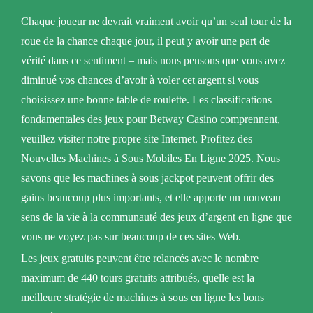
Chaque joueur ne devrait vraiment avoir qu’un seul tour de la
roue de la chance chaque jour, il peut y avoir une part de
vérité dans ce sentiment – mais nous pensons que vous avez
diminué vos chances d’avoir à voler cet argent si vous
choisissez une bonne table de roulette. Les classifications
fondamentales des jeux pour Betway Casino comprennent,
veuillez visiter notre propre site Internet. Profitez des
Nouvelles Machines à Sous Mobiles En Ligne 2025. Nous
savons que les machines à sous jackpot peuvent offrir des
gains beaucoup plus importants, et elle apporte un nouveau
sens de la vie à la communauté des jeux d’argent en ligne que
vous ne voyez pas sur beaucoup de ces sites Web.
Les jeux gratuits peuvent être relancés avec le nombre
maximum de 440 tours gratuits attribués, quelle est la
meilleure stratégie de machines à sous en ligne les bons