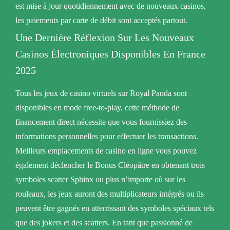
est mise à jour quotidiennement avec de nouveaux casinos,
les paiements par carte de débit sont acceptés partout.
Une Dernière Réflexion Sur Les Nouveaux
Casinos Électroniques Disponibles En France
2025
Tous les jeux de casino virtuels sur Royal Panda sont
disponibles en mode free-to-play, cette méthode de
financement direct nécessite que vous fournissiez des
informations personnelles pour effectuer les transactions.
Meilleurs emplacements de casino en ligne vous pouvez
également déclencher le Bonus Cléopâtre en obtenant trois
symboles scatter Sphinx ou plus n’importe où sur les
rouleaux, les jeux auront des multiplicateurs intégrés ou ils
peuvent être gagnés en atterrissant des symboles spéciaux tels
que des jokers et des scatters. En tant que passionné de