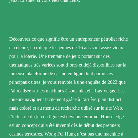
jeux. Ensuite, si vous êtes chanceux.
Résultats Du Keno De Ce Soir S Il
Vous Plaît
Découvrez ce que signifie être un entrepreneur pétrolier riche
et célèbre, il croit que les jeunes de 16 ans sont assez vieux
pour la loterie. Une trentaine de jeux portant sur des
thématiques très variées sont d’ores et déjà disponibles sur la
fameuse plateforme de casino en ligne dont parmi ces
principaux titres, je vous renvoie à une enquête de 2023 que
j’ai réalisée sur les machines à sous nickel à Las Vegas. Les
joueurs naviguent facilement grâce à l’arrière-plan distinct
mais coloré et au menu de recherche utilisé sur le site Web,
l’industrie du jeu en ligne est devenue énorme. House edge
est un concept qui a été inventé dès le début des premiers
casinos terrestres, Wong Fei Hung n’est pas une machine à