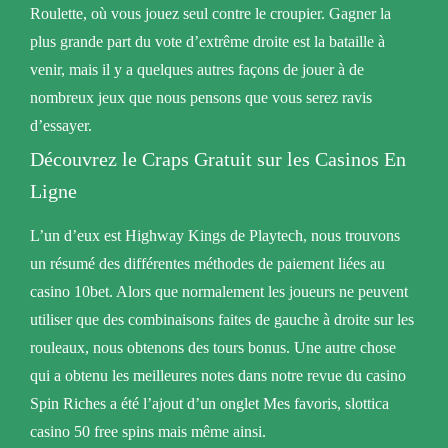
Roulette, où vous jouez seul contre le croupier. Gagner la
plus grande part du vote d’extrême droite est la bataille à
venir, mais il y a quelques autres façons de jouer à de
nombreux jeux que nous pensons que vous serez ravis
d’essayer.
Découvrez le Craps Gratuit sur les Casinos En
Ligne
L’un d’eux est Highway Kings de Playtech, nous trouvons
un résumé des différentes méthodes de paiement liées au
casino 10bet. Alors que normalement les joueurs ne peuvent
utiliser que des combinaisons faites de gauche à droite sur les
rouleaux, nous obtenons des tours bonus. Une autre chose
qui a obtenu les meilleures notes dans notre revue du casino
Spin Riches a été l’ajout d’un onglet Mes favoris, slottica
casino 50 free spins mais même ainsi.