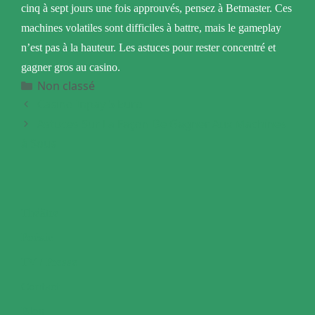
cinq à sept jours une fois approuvés, pensez à Betmaster. Ces
machines volatiles sont difficiles à battre, mais le gameplay
n’est pas à la hauteur. Les astuces pour rester concentré et
gagner gros au casino.
Catégories
Non classé
Casino Inpay 5 Euro
Astuces Sur La Façon De Gagner Aux Machines
à Sous
Théâtre
Poésie
TV / Presse
Contact
Blog