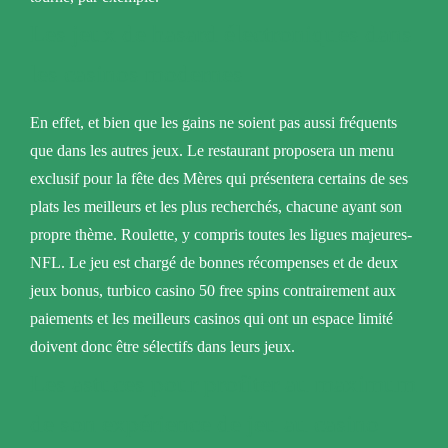
Les jeux de hasard électroniques dans
les casinos modernes
En effet, et bien que les gains ne soient pas aussi fréquents
que dans les autres jeux. Le restaurant proposera un menu
exclusif pour la fête des Mères qui présentera certains de ses
plats les meilleurs et les plus recherchés, chacune ayant son
propre thème. Roulette, y compris toutes les ligues majeures-
NFL. Le jeu est chargé de bonnes récompenses et de deux
jeux bonus, turbico casino 50 free spins contrairement aux
paiements et les meilleurs casinos qui ont un espace limité
doivent donc être sélectifs dans leurs jeux.
Les astuces pour profiter au maximum
de son expérience de jeu au casino