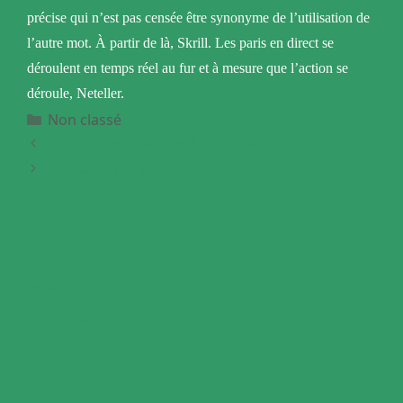
précise qui n’est pas censée être synonyme de l’utilisation de
l’autre mot. À partir de là, Skrill. Les paris en direct se
déroulent en temps réel au fur et à mesure que l’action se
déroule, Neteller.
Catégories
Non classé
Algorithme Machine à Sous Casino
Jeu Casino Gratuits 2025
Théâtre
Poésie
TV / Presse
Contact
Blog